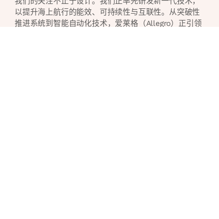
我们的关注不止于设计。我们正率先研发新一代技术，
以提升海上航行的能效、可持续性与互联性。从突破性
推进系统到智能自动化技术，爱莱格（Allegro）正引领
行业迈向更智能、更清洁、更贴合用户体验的游艇新时
代
选择爱莱格（Allegro），未来不再是遥不可及的地平
线，它已触手可及。在这里，创新与可能交汇，为追求
非凡的探索者开启新的航海篇章。
了解更多
全球信赖
承诺相伴 与您同行
在爱莱格游艇（Allegro Yacht），我们不止制造游