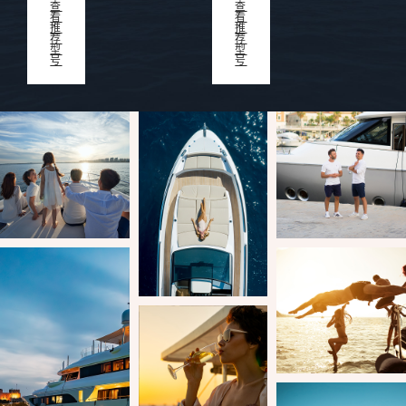
查
查
看
看
推
推
荐
荐
型
型
号
号