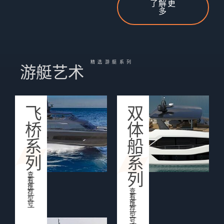
了解更
多
精选游艇系列
游艇艺术
飞
双
桥
体
系
船
列
系
列
查
看
推
查
荐
看
型
推
号
荐
型
号