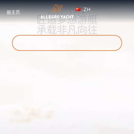
ZH
EN
主页
奢享游艇，境启新章
匠造梦想游艇
承载非凡向往
联系我们