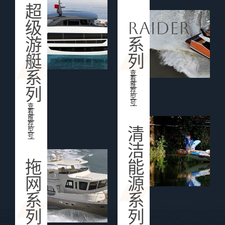
超
级
Raider
游
系
艇
列
系
查
看
推
列
荐
型
号
查
看
推
荐
清
型
号
洁
拖
能
网
源
系
系
列
列